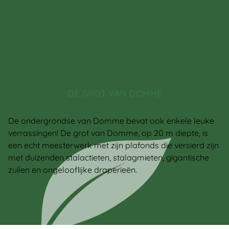
DE GROT VAN DOMME
De ondergrondse van Domme bevat ook enkele leuke
verrassingen! De grot van Domme, op 20 m diepte, is
een echt meesterwerk met zijn plafonds die versierd zijn
met duizenden stalactieten, stalagmieten, gigantische
zuilen en ongelooflijke draperieën.