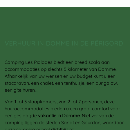
VERHUUR IN DOMME IN DE PÉRIGORD
Camping Les Pialades biedt een breed scala aan
accommodaties op slechts 5 kilometer van Domme.
Afhankelijk van uw wensen en uw budget kunt u een
stacaravan, een chalet, een tenthuisje, een bungalow,
een gîte huren…
Van 1 tot 3 slaapkamers, van 2 tot 7 personen, deze
huuraccommodaties bieden u een groot comfort voor
een geslaagde
vakantie in Domme
. Niet ver van de
camping liggen de steden Sarlat en Gourdon, waardoor
onze camping overal dichtbij ligt.