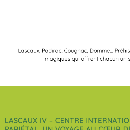
Lascaux, Padirac, Cougnac, Domme… Préhistori
magiques qui offrent chacun un sp
LASCAUX IV – CENTRE INTERNATIO
PARIÉTAL, UN VOYAGE AU CŒUR D