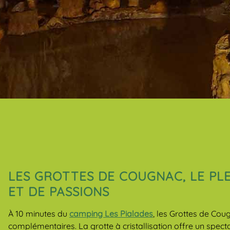
LES GROTTES DE COUGNAC, LE PL
ET DE PASSIONS
À 10 minutes du
camping Les Pialades
, les Grottes de Cou
complémentaires. La grotte à cristallisation offre un spect