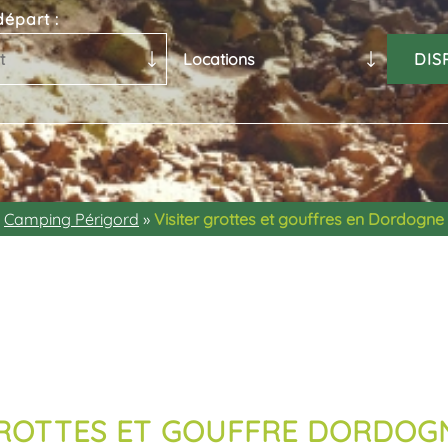
épart :
Camping Périgord
»
Visiter grottes et gouffres en Dordogne
ROTTES ET GOUFFRE DORDOG