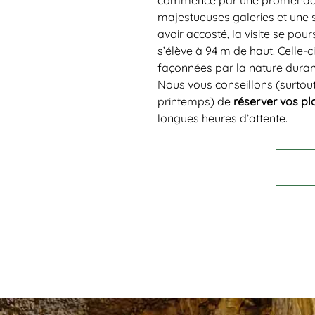
commence par une promenade e
majestueuses galeries et une s
avoir accosté, la visite se pou
s’élève à 94 m de haut. Celle-c
façonnées par la nature duran
Nous vous conseillons (surtout
printemps) de
réserver vos pl
longues heures d’attente.