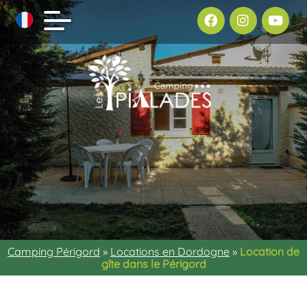
Camping Périgord
»
Locations en Dordogne
»
Location de
gîte dans le Périgord