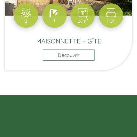
1
2
26m²
1 Ch.
MAISONNETTE – GÎTE
Découvrir