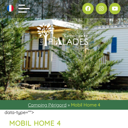
Camping Périgord
»
Mobil Home 4
data-type="">
MOBIL HOME 4