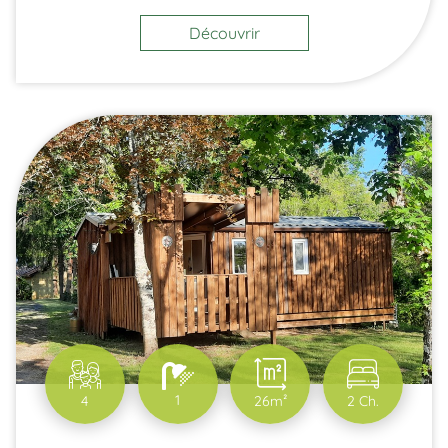
Découvrir
1
4
26m²
2 Ch.