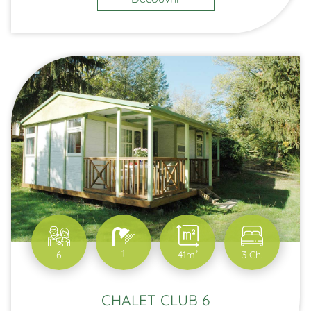
1
6
41m²
3 Ch.
CHALET CLUB 6