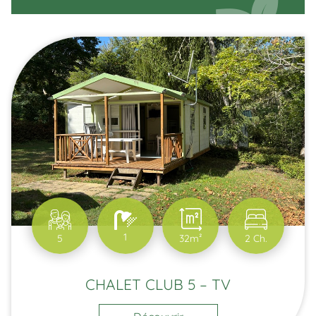
1
5
32m²
2 Ch.
CHALET CLUB 5 – TV