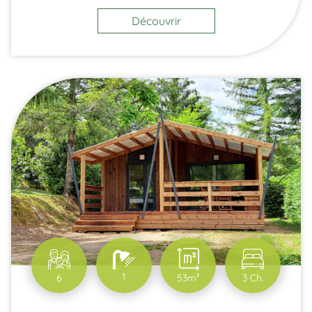
Découvrir
1
6
53m²
3 Ch.