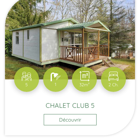
1
5
32m²
2 Ch.
CHALET CLUB 5
Découvrir