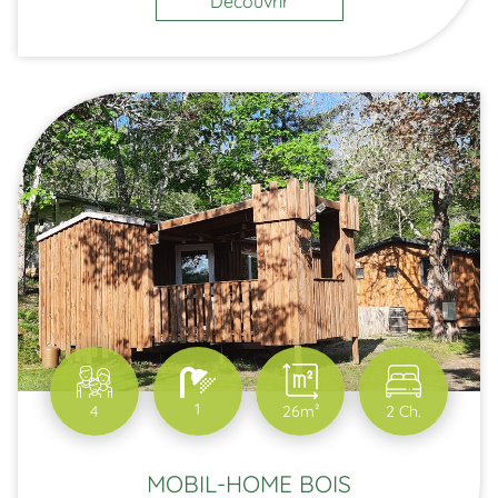
Découvrir
1
4
26m²
2 Ch.
MOBIL-HOME BOIS