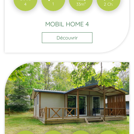
1
4
33m²
2 Ch.
MOBIL HOME 4
Découvrir