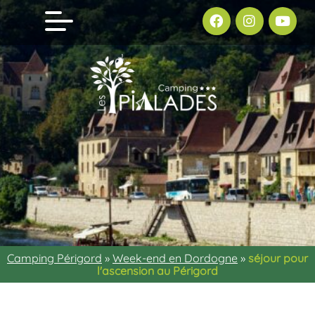
Camping Périgord
»
Week-end en Dordogne
»
séjour pour
l'ascension au Périgord