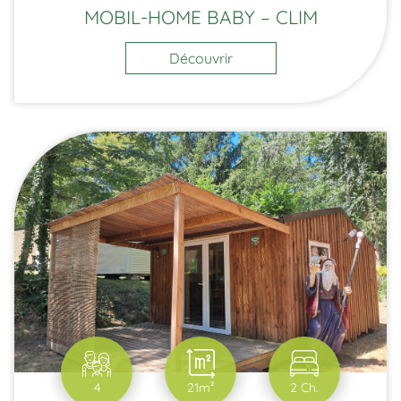
MOBIL-HOME BABY – CLIM
Découvrir
4
21m²
2 Ch.