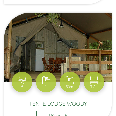
1
6
50m²
3 Ch.
TENTE LODGE WOODY
Découvrir