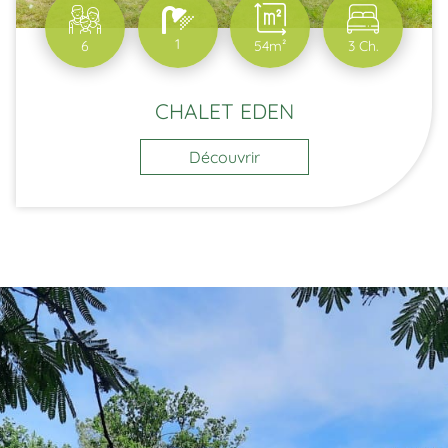
1
6
54m²
3 Ch.
CHALET EDEN
Découvrir